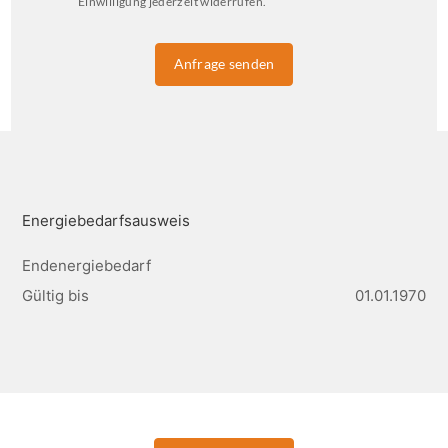
Einwilligung jederzeit widerrufen.
Sichtbarkeit sowie eine gute Anbindung 
an das Straßennetz und den öffentlichen 
Anfrage senden
Nahverkehr. Das historische 
Erscheinungsbild des Gebäudes verleiht 
dem Standort eine besondere 
Ausstrahlung.
Energiebedarfsausweis
Endenergiebedarf
Gültig bis
01.01.1970