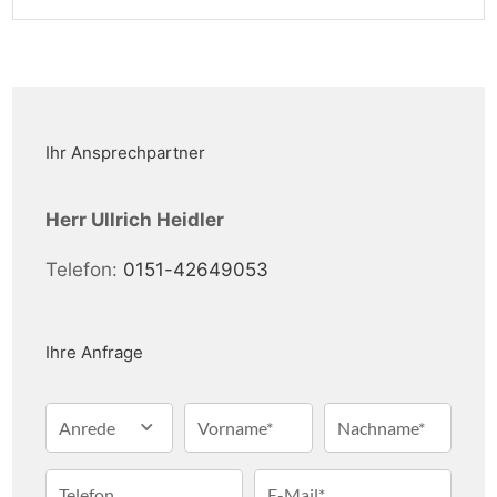
zuletzt als Modehaus genutzt. Die Fläche 
eignet sich ideal für Einzelhändler, 
Filialisten, Showrooms oder kombinierte 
Nutzungskonzepte aus Verkauf, Lager 
und Büro.

Ihr Ansprechpartner
Die Gesamtfläche beträgt ca. 1.297 m² 
Herr Ullrich Heidler
und ist auf vier Etagen verteilt. Davon 
Telefon:
0151-42649053
entfallen:

ca. 650 m² auf die Verkaufsfläche, 
Ihre Anfrage
teilweise über zwei Etagen mit 
ebenerdigem Kundenzugang,

Anrede
Vorname*
Nachname*
ca. 320 m² auf Lagerflächen,

Telefon
E-Mail*