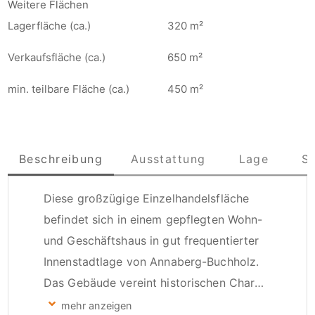
Weitere Flächen
Lagerfläche (ca.)
320 m²
Verkaufsfläche (ca.)
650 m²
min. teilbare Fläche (ca.)
450 m²
Beschreibung
Ausstattung
Lage
S
Diese großzügige Einzelhandelsfläche 
befindet sich in einem gepflegten Wohn- 
und Geschäftshaus in gut frequentierter 
Innenstadtlage von Annaberg-Buchholz. 
Das Gebäude vereint historischen Charme 
mit funktionalem Ausbau und wurde 