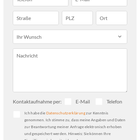
ca. 327 m² auf Nebenflächen wie Büro, 
Straße
PLZ
Ort
separaten Abstellräumen, Bad und WC.

Ihr Wunsch
Ein Lastenaufzug sorgt für einen 
reibungslosen internen Transport, 
Nachricht
während ein separater 
Anlieferungsbereich die tägliche 
Warenlogistik erleichtert. Die Flächen sind 
flexibel aufteilbar, sodass bei Bedarf auch 
Teilanmietungen realisiert werden können 
Kontaktaufnahme per:
E-Mail
Telefon
– ideal für wachsende Konzepte oder 
Ich habe die
Datenschutzerklärung
zur Kenntnis
spezialisierte Geschäftsmodelle.

genommen. Ich stimme zu, dass meine Angaben und Daten
zur Beantwortung meiner Anfrage elektronisch erhoben
und gespeichert werden. Hinweis: Sie können Ihre
Die attraktive Innenstadtlage bietet beste 