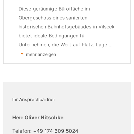
Diese geräumige Bürofläche im 
Obergeschoss eines sanierten 
historischen Bahnhofsgebäudes in Vilseck 
bietet ideale Bedingungen für 
Unternehmen, die Wert auf Platz, Lage 
und Ambiente legen. Die Hauptnutzfläche 
umfasst 114,80 m², ergänzt durch eine 
Nebenfläche von 8,59 m², ideal für 
Lagerung oder als Archivraum. Zusätzlich 
zur attraktiven Innenraumgestaltung 
profitieren Sie von fünf zugehörigen 
Ihr Ansprechpartner
Stellplätzen, sowie bei Bedarf noch 
zusätzliche Garagen, die eine bequeme 
Herr Oliver Nitschke
An- und Abreise für Mitarbeiter und 
Telefon:
+49 174 609 5024