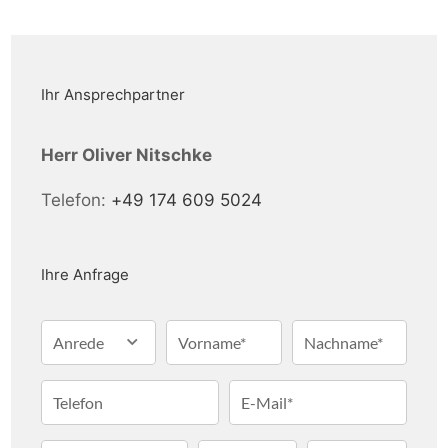
nördlichen Oberpfalz mit hervorragender 
Anbindung zur Autobahn A6 und dem 
Autobahnkreuz A6/A93.

Ihr Ansprechpartner
Die Halle überzeugt durch eine 
hochwertige Bauweise, energieeffiziente 
Herr Oliver Nitschke
Ausstattung und eine durchdachte 
Telefon:
+49 174 609 5024
Grundstücksnutzung. Auf insgesamt 
5.764 m² Grundstücksfläche stehen Ihnen 
rund 646 m² Hallen- und 
Ihre Anfrage
Technikraumfläche sowie eine befestigte 
Außenfläche mit 568 m² zur Verfügung. 
Anrede
Vorname*
Nachname*
Zusätzlich bietet das große Grundstück 
Potenzial für Erweiterungen – je nach 
Telefon
E-Mail*
Bedarf und Nutzungskonzept.
