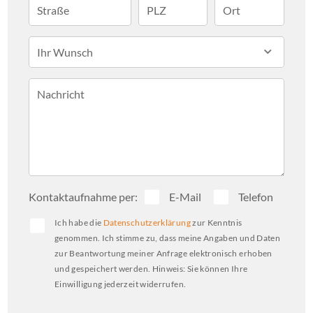
Straße
PLZ
Ort
Dank der vorhandenen Schwerlastregale, 
einem Seitenstapler der Firma Still und 
Ihr Wunsch
einem überdachten Abladebereich mit 
zwei seitlichen Toren ist die Halle sofort 
Nachricht
einsatzbereit und bestens auf logistische 
Abläufe vorbereitet. Eine E-Ladestation 
sowie 13 Stellplätze runden das Angebot 
ab.
Kontaktaufnahme per:
E-Mail
Telefon
Ich habe die
Datenschutzerklärung
zur Kenntnis
genommen. Ich stimme zu, dass meine Angaben und Daten
zur Beantwortung meiner Anfrage elektronisch erhoben
und gespeichert werden. Hinweis: Sie können Ihre
Einwilligung jederzeit widerrufen.