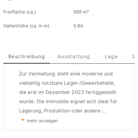
Freifläche (ca.)
568 m²
Hallenhöhe (ca. in m)
5.84
Beschreibung
Ausstattung
Lage
S
Zur Vermietung steht eine moderne und 
vielseitig nutzbare Lager-/Gewerbehalle, 
die erst im Dezember 2023 fertiggestellt 
wurde. Die Immobilie eignet sich ideal für 
Lagerung, Produktion oder andere 
gewerbliche Nutzungen. Sie befindet sich 
in verkehrsgünstiger Lage in der 