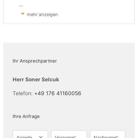
Es handelt sich um ein massiv errichtetes 
Bestandsgebäude, das ursprünglich als 
Büro- und Unterkunftsgebäude für 
militärische Zwecke genutzt wurde. Die 
vorhandene Gebäudestruktur bietet eine 
solide Grundlage für eine wirtschaftliche 
Ihr Ansprechpartner
und flexible Nachnutzung.

Herr Soner Selcuk
Das Gebäude verfügt über eine 
Telefon:
+49 176 41160056
Nutzfläche von ca. 2.070 m², die sich auf 
drei Etagen verteilt. Ergänzend ist die 
Immobilie vollständig unterkellert und 
Ihre Anfrage
bietet somit zusätzliche Nutz- und 
Lagerflächen.

Anrede
Vorname*
Nachname*