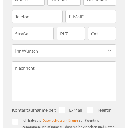
Die Liegenschaft wird nach Abschluss der 
Telefon
E-Mail*
geplanten Erschließungsmaßnahmen von 
einer guten infrastrukturellen Anbindung 
Straße
PLZ
Ort
profitieren.

Ihr Wunsch
Darüber hinaus befinden sich auf dem 
Areal weitere Gebäude, die ebenfalls zum 
Nachricht
Erwerb stehen und hinsichtlich Struktur 
und Größe vergleichbar sind. Dadurch 
ergeben sich zusätzliche 
Entwicklungsmöglichkeiten für ein 
größeres, zusammenhängendes 
Kontaktaufnahme per:
E-Mail
Telefon
Nutzungskonzept.
Ich habe die
Datenschutzerklärung
zur Kenntnis
genommen. Ich stimme zu, dass meine Angaben und Daten